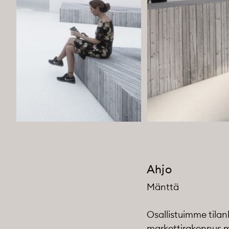
Ahjo
Mänttä
Osallistuimme tila
markettirakennus muu