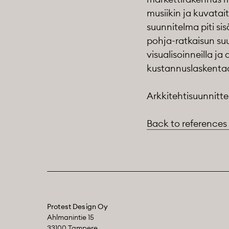
musiikin ja kuvatai
suunnitelma piti sis
pohja-ratkaisun su
visualisoinneilla ja
kustannuslaskentaa
Arkkitehtisuunnitte
Back to references
Protest Design Oy
Ahlmanintie 15
33100 Tampere