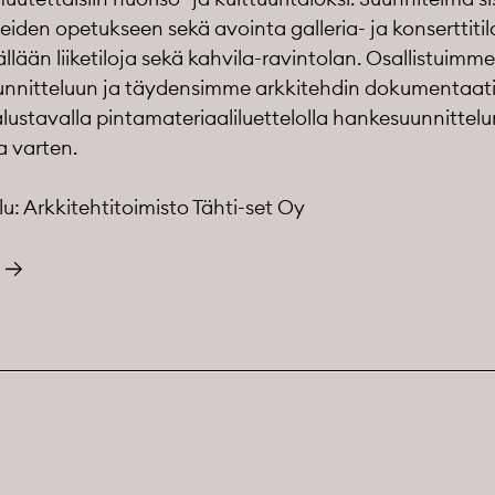
teiden opetukseen sekä avointa galleria- ja konserttitil
ällään liiketiloja sekä kahvila-ravintolan. Osallistuimm
unnitteluun ja täydensimme arkkitehdin dokumentaat
 alustavalla pintamateriaaliluettelolla hankesuunnittelu
 varten.
lu: Arkkitehtitoimisto Tähti-set Oy