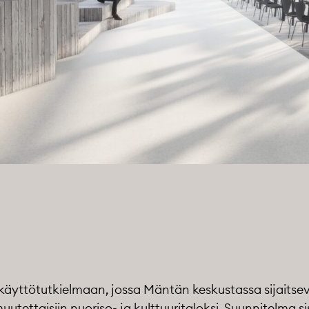
nkäyttötutkielmaan, jossa Mäntän keskustassa sijaits
tettaisiin nuoriso- ja kulttuuritaloksi. Suunnitelma si