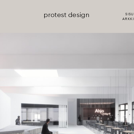
protest design
SISU
ARKKI