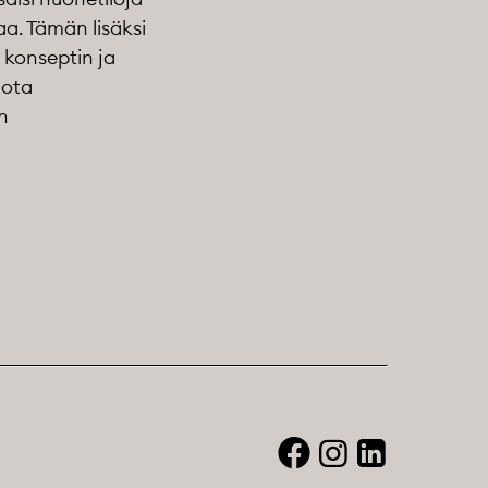
aa. Tämän lisäksi
e konseptin ja
iota
n