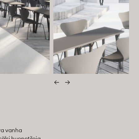
Edellinen
Seuraava
eva vanha
sälsi huonetiloja