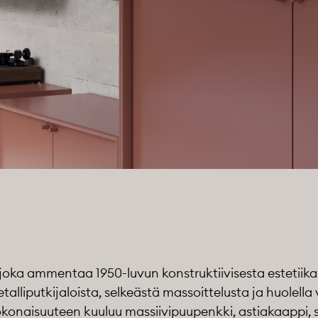
 joka ammentaa 1950-luvun konstruktiivisesta estetiika
talliputkijaloista, selkeästä massoittelusta ja huolella v
okonaisuuteen kuuluu massiivipuupenkki, astiakaappi, 