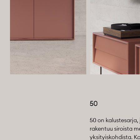
50
50
on kalustesarja,
rakentuu siroista me
yksityiskohdista. K