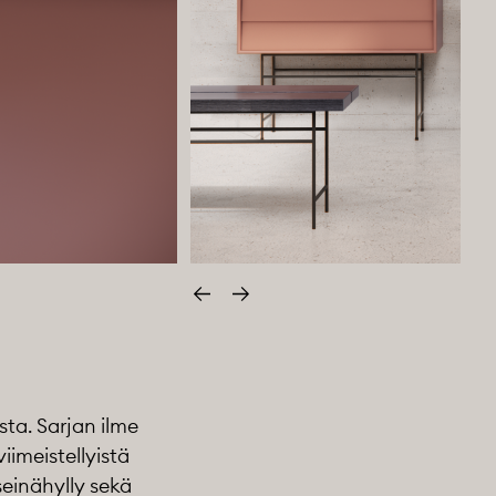
Edellinen
Seuraava
sta. Sarjan ilme
iimeistellyistä
seinähylly sekä