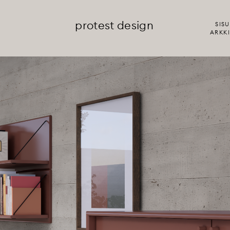
protest design
SISU
ARKKI