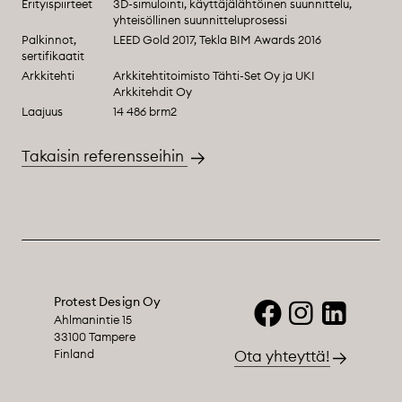
Erityispiirteet
3D-simulointi, käyttäjälähtöinen suunnittelu,
yhteisöllinen suunnitteluprosessi
Palkinnot,
LEED Gold 2017, Tekla BIM Awards 2016
sertifikaatit
Arkkitehti
Arkkitehtitoimisto Tähti-Set Oy ja UKI
Arkkitehdit Oy
Laajuus
14 486 brm2
Takaisin referensseihin
Protest Design Oy
Ahlmanintie 15
33100 Tampere
Finland
Ota yhteyttä!