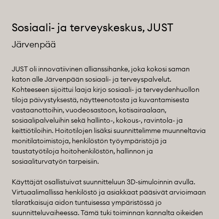
Sosiaali- ja terveyskeskus, JUST
Järvenpää
JUST oli innovatiivinen allianssihanke, joka kokosi saman
katon alle Järvenpään sosiaali- ja terveyspalvelut.
Kohteeseen sijoittui laaja kirjo sosiaali- ja terveydenhuollon
tiloja päivystyksestä, näytteenotosta ja kuvantamisesta
vastaanottoihin, vuodeosastoon, kotisairaalaan,
sosiaalipalveluihin sekä hallinto-, kokous-, ravintola- ja
keittiötiloihin. Hoitotilojen lisäksi suunnittelimme muunneltavia
monitilatoimistoja, henkilöstön työympäristöjä ja
taustatyötiloja hoitohenkilöstön, hallinnon ja
sosiaaliturvatyön tarpeisiin.
Käyttäjät osallistuivat suunnitteluun 3D-simuloinnin avulla.
Virtuaalimallissa henkilöstö ja asiakkaat pääsivät arvioimaan
tilaratkaisuja aidon tuntuisessa ympäristössä jo
suunnitteluvaiheessa. Tämä tuki toiminnan kannalta oikeiden