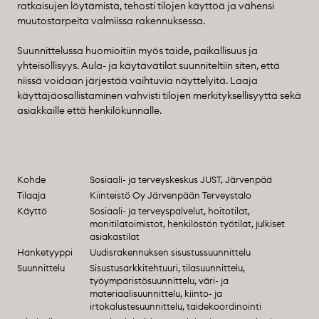
ratkaisujen löytämistä, tehosti tilojen käyttöä ja vähensi
muutostarpeita valmiissa rakennuksessa.
Suunnittelussa huomioitiin myös taide, paikallisuus ja
yhteisöllisyys. Aula- ja käytävätilat suunniteltiin siten, että
niissä voidaan järjestää vaihtuvia näyttelyitä. Laaja
käyttäjäosallistaminen vahvisti tilojen merkityksellisyyttä sekä
asiakkaille että henkilökunnalle.
Kohde
Sosiaali- ja terveyskeskus JUST, Järvenpää
Tilaaja
Kiinteistö Oy Järvenpään Terveystalo
Käyttö
Sosiaali- ja terveyspalvelut, hoitotilat,
monitilatoimistot, henkilöstön työtilat, julkiset
asiakastilat
Hanketyyppi
Uudisrakennuksen sisustussuunnittelu
Suunnittelu
Sisustusarkkitehtuuri, tilasuunnittelu,
työympäristösuunnittelu, väri- ja
materiaalisuunnittelu, kiinto- ja
irtokalustesuunnittelu, taidekoordinointi