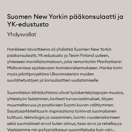
Suomen New Yorkin pääkonsulaatti ja
YK-edustusto
Yhdysvallat
Hankkeen tavoitteena oli yhdistää Suomen New Yorkin
pääkonsulaatti, YK-edustusto ja Team Finland uuteen,
yhteiseen monitilatoimistoon, joka remontoitiin Manhattanin
Midtownissa sijaitsevaan toimistorakennukseen. Hanke toimi
myös pilottiprojektina Ulkoministeriön muiden
suurlähetystöjen ja konsulaattien uudistamiselle.
Suunnittelun lähtökohtana olivat työskentelytapojen muutos,
yhteistyön lisääminen, korkeat turvavaatimukset, tilojen
muunneltavuus ja positiivisen Suomi-kuvan välittyminen.
Sisustusarkkitehtuurin inspiraationa toimivat suomalainen
kulttuuri, teknologia ja osaaminen, luonto vuodenaikoineen
sekä suomalaiset arvot kuten aitous, tasa-arvo ja rehellisyys.
Vastasimme niin pohjaratkaisun suunnittelusta kuin väri-,