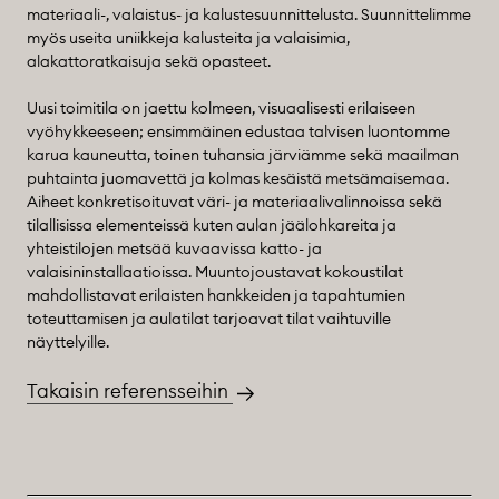
materiaali-, valaistus- ja kalustesuunnittelusta. Suunnittelimme
myös useita uniikkeja kalusteita ja valaisimia,
alakattoratkaisuja sekä opasteet.
Uusi toimitila on jaettu kolmeen, visuaalisesti erilaiseen
vyöhykkeeseen; ensimmäinen edustaa talvisen luontomme
karua kauneutta, toinen tuhansia järviämme sekä maailman
puhtainta juomavettä ja kolmas kesäistä metsämaisemaa.
Aiheet konkretisoituvat väri- ja materiaalivalinnoissa sekä
tilallisissa elementeissä kuten aulan jäälohkareita ja
yhteistilojen metsää kuvaavissa katto- ja
valaisininstallaatioissa. Muuntojoustavat kokoustilat
mahdollistavat erilaisten hankkeiden ja tapahtumien
toteuttamisen ja aulatilat tarjoavat tilat vaihtuville
näyttelyille.
Takaisin referensseihin