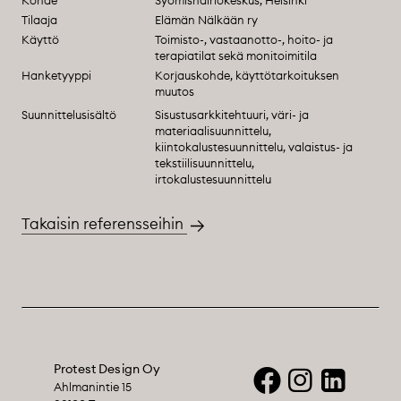
Kohde
Syömishäiriökeskus, Helsinki
Tilaaja
Elämän Nälkään ry
Käyttö
Toimisto-, vastaanotto-, hoito- ja
terapiatilat sekä monitoimitila
Hanketyyppi
Korjauskohde, käyttötarkoituksen
muutos
Suunnittelusisältö
Sisustusarkkitehtuuri, väri- ja
materiaalisuunnittelu,
kiintokalustesuunnittelu, valaistus- ja
tekstiilisuunnittelu,
irtokalustesuunnittelu
Takaisin referensseihin
Protest Design Oy
Ahlmanintie 15