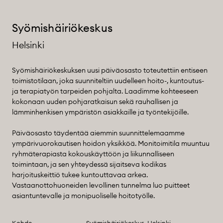
Syömishäiriökeskus
Helsinki
Syömishäiriökeskuksen uusi päiväosasto toteutettiin entiseen
toimistotilaan, joka suunniteltiin uudelleen hoito-, kuntoutus-
ja terapiatyön tarpeiden pohjalta. Laadimme kohteeseen
kokonaan uuden pohjaratkaisun sekä rauhallisen ja
lämminhenkisen ympäristön asiakkaille ja työntekijöille.
Päiväosasto täydentää aiemmin suunnittelemaamme
ympärivuorokautisen hoidon yksikköä. Monitoimitila muuntuu
ryhmäterapiasta kokouskäyttöön ja liikunnalliseen
toimintaan, ja sen yhteydessä sijaitseva kodikas
harjoituskeittiö tukee kuntouttavaa arkea.
Vastaanottohuoneiden levollinen tunnelma luo puitteet
asiantuntevalle ja monipuoliselle hoitotyölle.