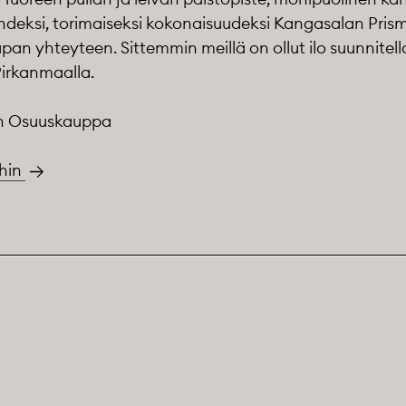
yhdeksi, torimaiseksi kokonaisuudeksi Kangasalan Pris
upan yhteyteen. Sittemmin meillä on ollut ilo suunnitel
irkanmaalla.‬
an Osuuskauppa
ihin