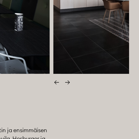
Edellinen
Seuraava
in ja ensimmäisen
vila, Hesburger ja