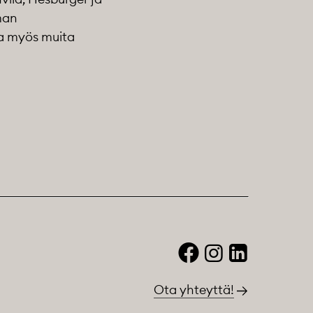
man
la myös muita
Ota yhteyttä!