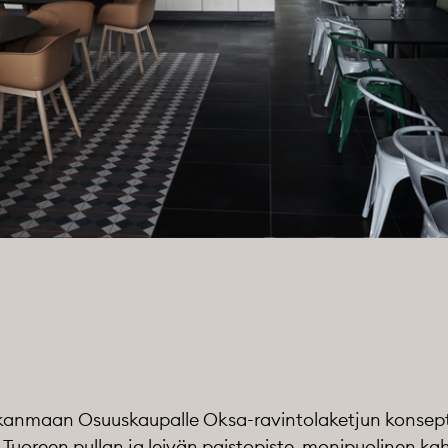
kanmaan Osuuskaupalle Oksa-ravintolaketjun konsept
 Tuoreen pullan ja leivän paistopiste, monipuolinen kah