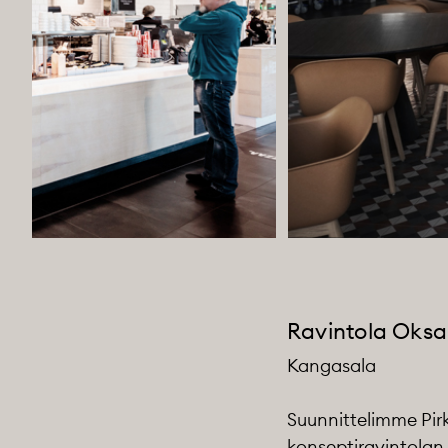
Ravintola Oksa
Kangasala
Suunnittelimme Pir
konseptiravintolan.